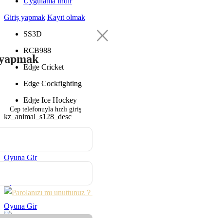
Uygulama İndir
Giriş yapmak
Kayıt olmak
SS3D
RCB988
 yapmak
Edge Cricket
Edge Cockfighting
Edge Ice Hockey
Cep telefonuyla hızlı giriş
kz_animal_s128_desc
Oyuna Gir
Oyuna Gir
Oyuna Gir
Parolanızı mı unuttunuz？
Oyuna Gir