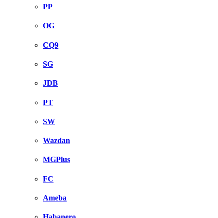
PP
OG
CQ9
SG
JDB
PT
SW
Wazdan
MGPlus
FC
Ameba
Habanero