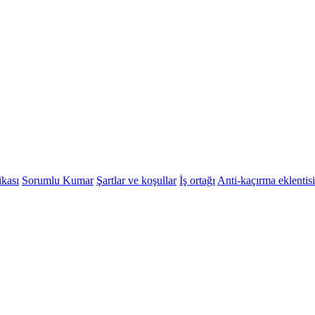
ikası
Sorumlu Kumar
Şartlar ve koşullar
İş ortağı
Anti-kaçırma eklentisi