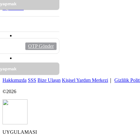
ş yapmak
Oyuna Gir
OTP Gönder
ş yapmak
Hakkımızda
SSS
Bize Ulaşın
Kişisel Yardım Merkezi
｜
Gizlilik Polit
©
2026
UYGULAMASI