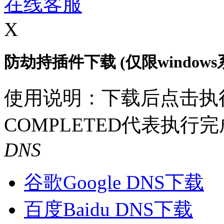
在线客服
X
防劫持插件下载 (仅限windows
使用说明：下载后点击执
COMPLETED代表执行完
DNS
谷歌Google DNS下载
百度Baidu DNS下载