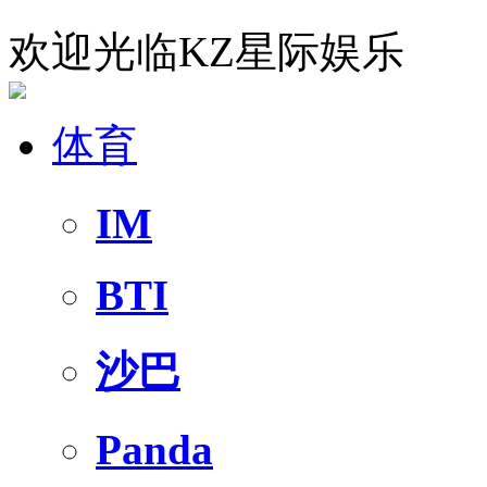
欢迎光临KZ星际娱乐
体育
IM
BTI
沙巴
Panda