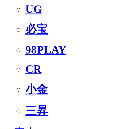
UG
必宝
98PLAY
CR
小金
三昇