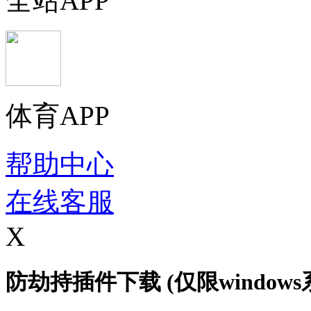
全站APP
体育APP
帮助中心
在线客服
X
防劫持插件下载 (仅限windows