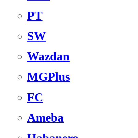
PT
SW
Wazdan
MGPlus
FC
Ameba
Habanero