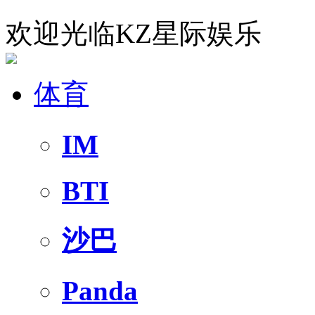
欢迎光临KZ星际娱乐
体育
IM
BTI
沙巴
Panda