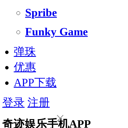
Spribe
Funky Game
弹珠
优惠
APP下载
登录
注册
奇迹娱乐手机APP