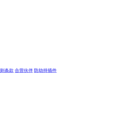
则条款
合营伙伴
防劫持插件