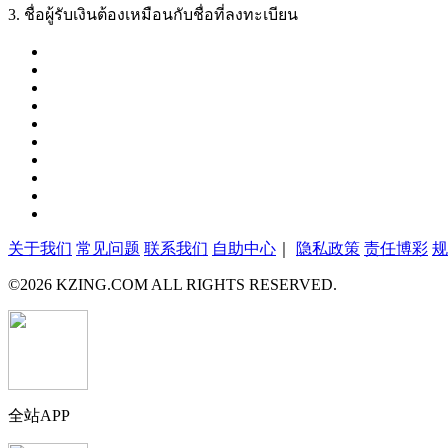
3. ชื่อผู้รับเงินต้องเหมือนกับชื่อที่ลงทะเบียน
关于我们
常见问题
联系我们
自助中心
｜
隐私政策
责任博彩
规
©
2026
KZING.COM ALL RIGHTS RESERVED.
全站APP