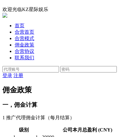
欢迎光临KZ星际娱乐
首页
合营首页
合营模式
佣金政策
合营协议
联系我们
登录
注册
佣金政策
一，佣金计算
1 推广代理佣金计算（每月结算）
级别
公司本月总盈利 (CNY)