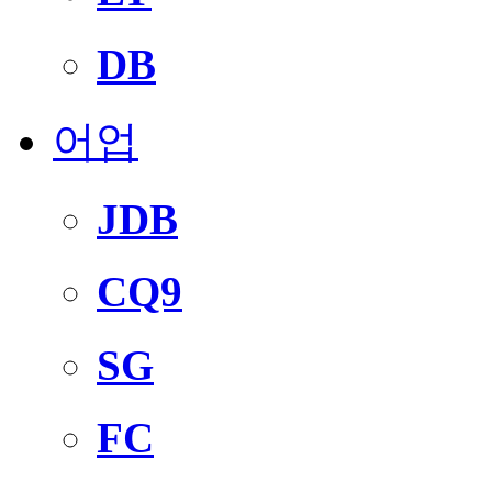
DB
어업
JDB
CQ9
SG
FC