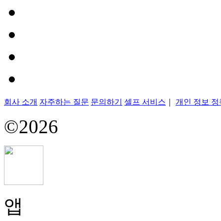
회사 소개
자주하는 질문
문의하기
셀프 서비스
｜
개인 정보 정
©
2026
앱