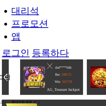
대리석
프로모션
앱
로그인
등록하다
dad****6dh
Bet:
208172
그인
Win:
561718
AG_Treasure Jackpot Party
로그
휴대전화 빠른 로그