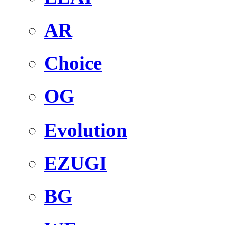
AR
Choice
OG
Evolution
EZUGI
BG