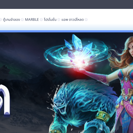
ตู้เกมจำลอง
MARBLE
โปรโมชั่น
แอพ ดาวน์โหลด
PANDA
DB
OG
OG
FC
LY
SPRIBE
EVOLUTION
CQ9
SW
UG
DB
FUNKY GA
CHOICE
BEPRO
EZUGI
SG