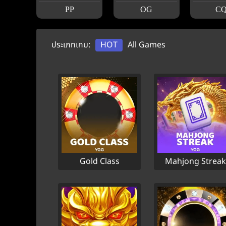
P
OG
CQ9
HOT
All Games
Gold Class
Mahjong Streak