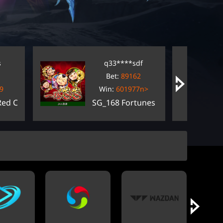
s
q33****sdf
1
Bet:
89162
9
Win:
601977n>
ed Cliffs
SG_168 Fortunes