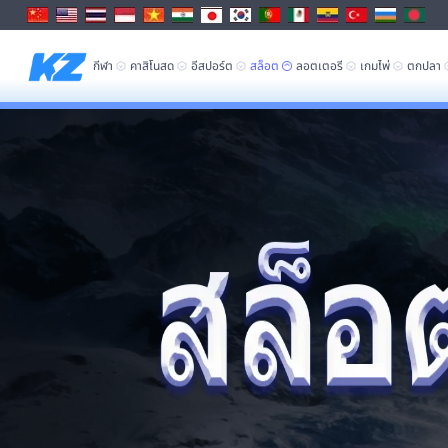
กีฬา
คาสิโนสด
อีสปอร์ต
สล็อต
ลอตเตอรี
เกมไพ่
ตกปลา
IMSG
EEAI
YGG
365
JDB
IM
IM
CQ9
TCG
BTI
PG
AR
KY
TFG
CHOICE
SABA
SG
PP
IM