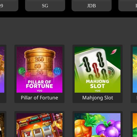
SG
JDB
PT
S
Pillar of Fortune
Mahjong Slot