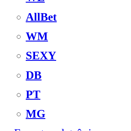
AllBet
WM
SEXY
DB
PT
MG