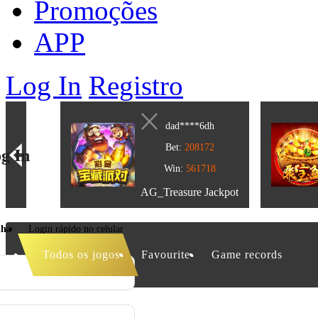
Promoções
APP
Log In
Registro
dad****6dh
Bet:
208172
g In
Win:
561718
AG_Treasure Jackpot Party
nha
Login rápido no celular
Todos os jogos
Favourite
Game records