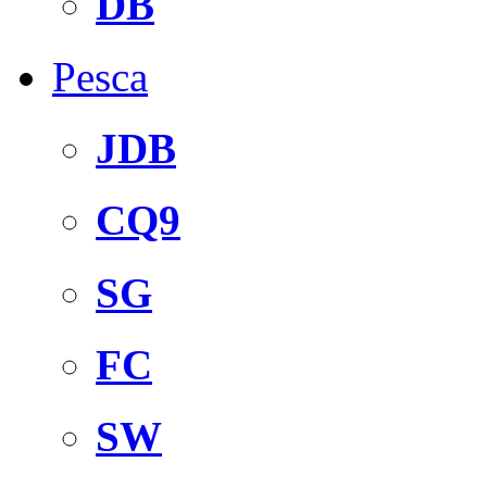
DB
Pesca
JDB
CQ9
SG
FC
SW