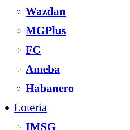
Wazdan
MGPlus
FC
Ameba
Habanero
Loteria
IMSG