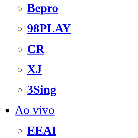
Bepro
98PLAY
CR
XJ
3Sing
Ao vivo
EEAI