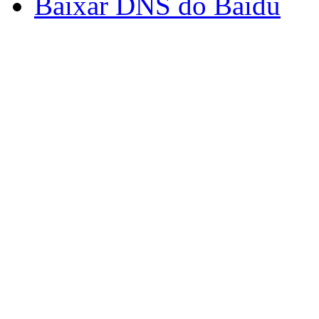
Baixar DNS do Baidu