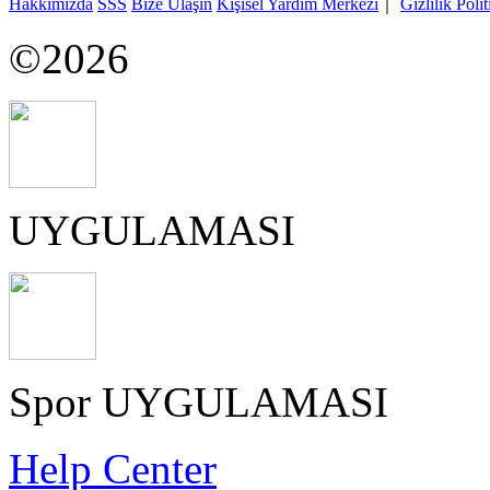
Hakkımızda
SSS
Bize Ulaşın
Kişisel Yardım Merkezi
｜
Gizlilik Polit
©
2026
UYGULAMASI
Spor UYGULAMASI
Help Center