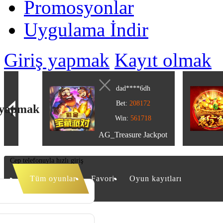
Promosyonlar
Uygulama İndir
Giriş yapmak
Kayıt olmak
dad****6dh
Bet:
208172
 yapmak
Win:
561718
AG_Treasure Jackpot Party
Cep telefonuyla hızlı giriş
Tüm oyunlar
Favori
Oyun kayıtları