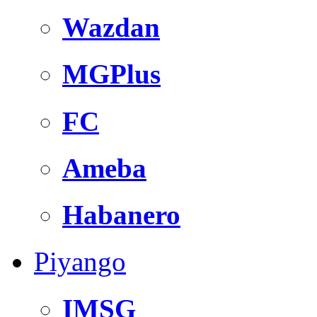
Wazdan
MGPlus
FC
Ameba
Habanero
Piyango
IMSG