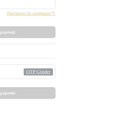
Parolanızı mı unuttunuz？
ş yapmak
OTP Gönder
ş yapmak